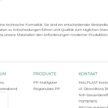
ne technische Formalität. Sie sind ein entscheidender Bestandtei
em Daten zu Entscheidungen führen und Qualität zum täglichen St
ss unsere Materialien den Anforderungen moderner Produktion 
ZUM
PRODUKTE
KONTAKT
ns
PP-Mahlgüter
MALPLAST Konra
eierabend
Regranulate PP
Ul. Obwodowa 38,
te
NIP-Steueridenti
kate
7151787875
REGON-statistisc