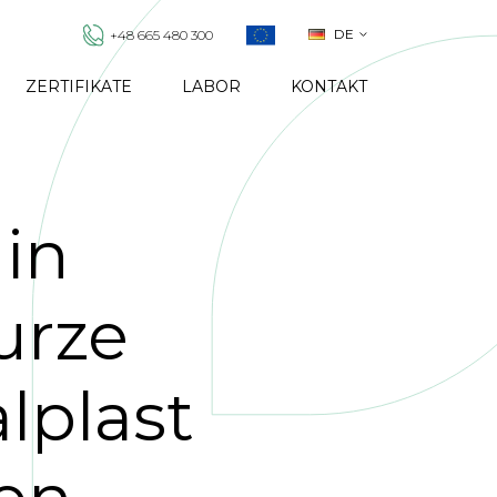
DE
+48 665 480 300
ZERTIFIKATE
LABOR
KONTAKT
in
urze
lplast