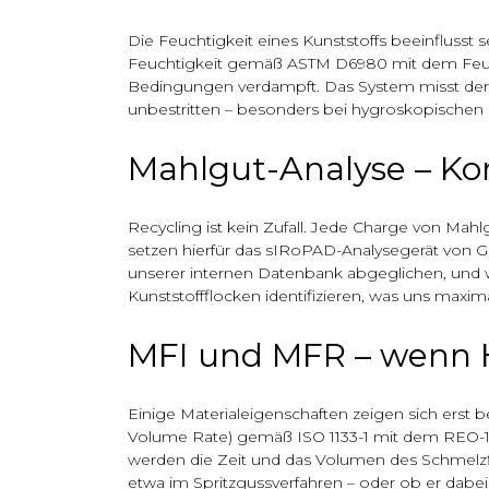
Die Feuchtigkeit eines Kunststoffs beeinflusst s
Feuchtigkeit gemäß ASTM D6980 mit dem Feuch
Bedingungen verdampft. Das System misst den Ge
unbestritten – besonders bei hygroskopische
Mahlgut-Analyse – Kon
Recycling ist kein Zufall. Jede Charge von Mahl
setzen hierfür das sIRoPAD-Analysegerät von GU
unserer internen Datenbank abgeglichen, und 
Kunststoffflocken identifizieren, was uns maxim
MFI und MFR – wenn H
Einige Materialeigenschaften zeigen sich ers
Volume Rate) gemäß ISO 1133-1 mit dem REO-1
werden die Zeit und das Volumen des Schmelzflu
etwa im Spritzgussverfahren – oder ob er dabei