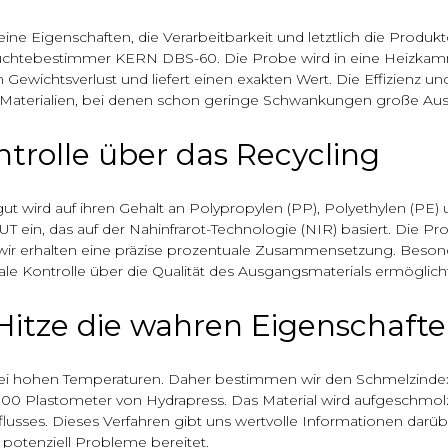
eine Eigenschaften, die Verarbeitbarkeit und letztlich die Produktq
tebestimmer KERN DBS-60. Die Probe wird in eine Heizkammer
wichtsverlust und liefert einen exakten Wert. Die Effizienz un
n Materialien, bei denen schon geringe Schwankungen große A
trolle über das Recycling
gut wird auf ihren Gehalt an Polypropylen (PP), Polyethylen (PE) 
T ein, das auf der Nahinfrarot-Technologie (NIR) basiert. Die P
wir erhalten eine präzise prozentuale Zusammensetzung. Beson
ale Kontrolle über die Qualität des Ausgangsmaterials ermöglicht
itze die wahren Eigenschafte
t bei hohen Temperaturen. Daher bestimmen wir den Schmelzind
00 Plastometer von Hydrapress. Das Material wird aufgeschmo
sses. Dieses Verfahren gibt uns wertvolle Informationen darüber,
 potenziell Probleme bereitet.