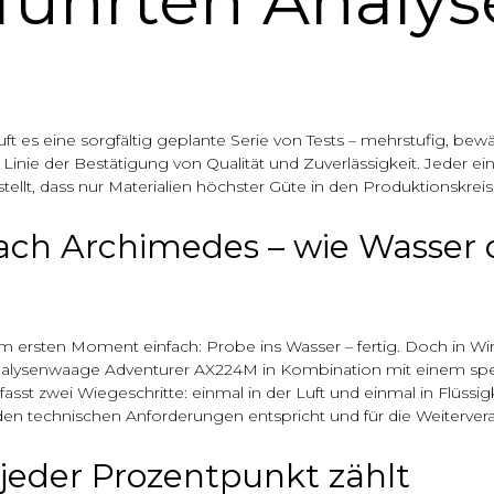
ührten Analys
äuft es eine sorgfältig geplante Serie von Tests – mehrstufig, b
inie der Bestätigung von Qualität und Zuverlässigkeit. Jeder einze
tellt, dass nur Materialien höchster Güte in den Produktionskreis
ch Archimedes – wie Wasser 
m ersten Moment einfach: Probe ins Wasser – fertig. Doch in Wirkl
nalysenwaage Adventurer AX224M in Kombination mit einem spezi
st zwei Wiegeschritte: einmal in der Luft und einmal in Flüssigk
den technischen Anforderungen entspricht und für die Weitervera
 jeder Prozentpunkt zählt