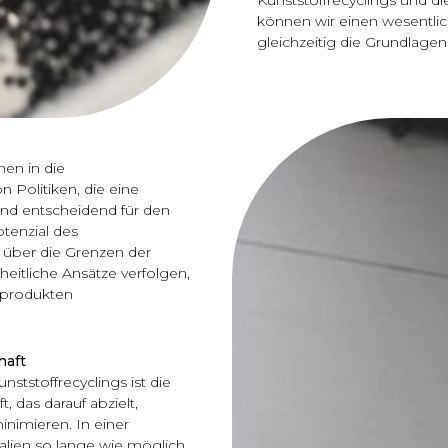
können wir einen wesentli
gleichzeitig die Grundlagen 
nen in die
 Politiken, die eine
ind entscheidend für den
otenzial des
r über die Grenzen der
eitliche Ansätze verfolgen,
fprodukten
haft
ststoffrecyclings ist die
, das darauf abzielt,
inimieren. In einer
alien so lange wie möglich