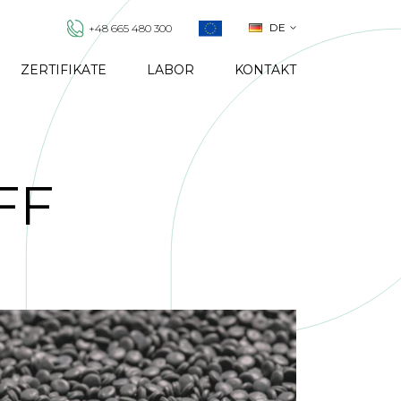
DE
+48 665 480 300
ZERTIFIKATE
LABOR
KONTAKT
FF