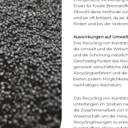
Ersatz für fossile Brennst
Obwohl diese Methode zur 
wird sie oft kritisiert, da 
fördert und bei der Verbren
Auswirkungen auf Umwelt
Das Recycling von Kunststo
die Umwelt und die Wirtsch
und die Schonung natürlic
Gleichzeitig fördert das Re
generiert wirtschaftliche Ak
Recyclingverfahren und die
bieten zudem Möglichkeiten
nachhaltiges Wachstum.
Das Recycling von Kunststof
Unterfangen im Streben nac
die Zusammenarbeit von Ve
Wissenschaft, um die Herau
Recyclinglösungen zu entw
Kunststoffrecyclings und d