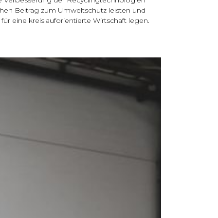
chen Beitrag zum Umweltschutz leisten und
für eine kreislauforientierte Wirtschaft legen.