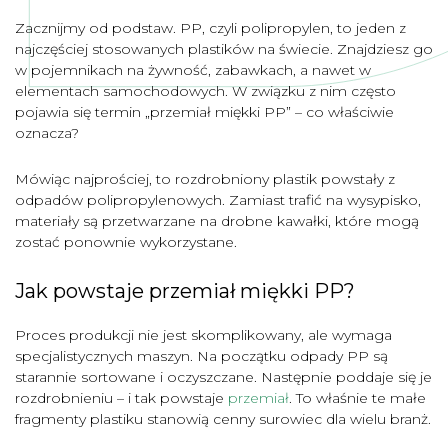
Zacznijmy od podstaw. PP, czyli polipropylen, to jeden z
najczęściej stosowanych plastików na świecie. Znajdziesz go
w pojemnikach na żywność, zabawkach, a nawet w
elementach samochodowych. W związku z nim często
pojawia się termin „przemiał miękki PP” – co właściwie
oznacza?
Mówiąc najprościej, to rozdrobniony plastik powstały z
odpadów polipropylenowych. Zamiast trafić na wysypisko,
materiały są przetwarzane na drobne kawałki, które mogą
zostać ponownie wykorzystane.
Jak powstaje przemiał miękki PP?
Proces produkcji nie jest skomplikowany, ale wymaga
specjalistycznych maszyn. Na początku odpady PP są
starannie sortowane i oczyszczane. Następnie poddaje się je
rozdrobnieniu – i tak powstaje
przemiał
. To właśnie te małe
fragmenty plastiku stanowią cenny surowiec dla wielu branż.