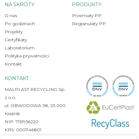
NA SKRÓTY
PRODUKTY
O nas
Przemiały PP
Po godzinach
Regranulaty PP
Projekty
Certyfikaty
Laboratorium
Polityka prywatności
Kontakt
KONTAKT
MALPLAST RECYCLING Sp.
z o.o.
ul. OBWODOWA 38, 23-200
Kraśnik
NIP: 7151956220
KRS: 0001146801
REGON: 540532871