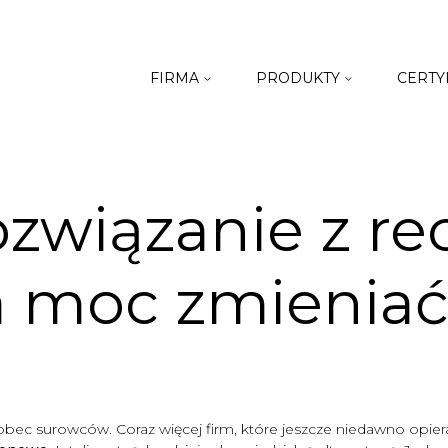
FIRMA
PRODUKTY
CERTY
ozwiązanie z re
a moc zmieniać
wobec surowców. Coraz więcej firm, które jeszcze niedawno opie