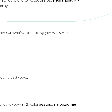
m z liderów w tej kategorii jest
Regranulat PP
zemysłu.
anych surowców pochodzących w 100% z
owania użytkowe.
iu wtryskowym. Z kolei
gęstość na poziomie