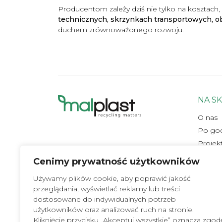
Producentom zależy dziś nie tylko na kosztach, 
technicznych, skrzynkach transportowych, o
duchem zrównoważonego rozwoju.
NA S
O nas
Po god
Projek
Certyfi
Cenimy prywatność użytkowników
Labora
Używamy plików cookie, aby poprawić jakość
Polity
przeglądania, wyświetlać reklamy lub treści
Kontak
dostosowane do indywidualnych potrzeb
użytkowników oraz analizować ruch na stronie.
Kliknięcie przycisku „Akceptuj wszystkie” oznacza zgod