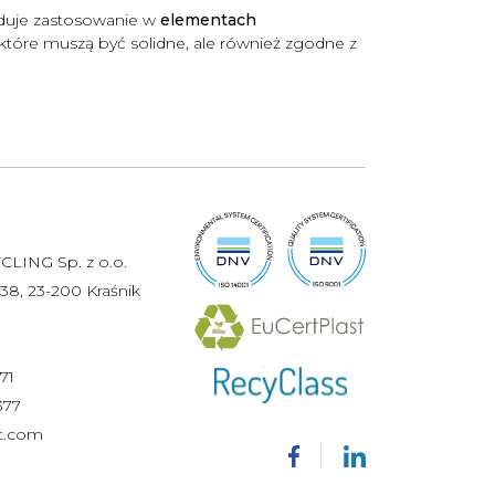
ajduje zastosowanie w
elementach
 które muszą być solidne, ale również zgodne z
LING Sp. z o.o.
, 23-200 Kraśnik
71
377
t.com