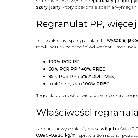
sztucznych, dziś wybiera
regranulaty poliprop
szary jasny
, który doskonale spełnia wymagania
Regranulat PP, więcej
Ten konkretny typ regranulatu to
wysokiej jako
recyklingu. W zależności od wariantu, stosunek
100% PCR PP
,
60% PCR PP / 40% PREC
,
95% PCR PP / 5% ADDITIVES
,
a także czystym
100% PREC
.
Jego elastyczność otwiera drzwi do szerokiego
Właściwości regranula
Regranulat wyróżnia się
niską wilgotnością (0,0
0,890–0,920 kg/m³
sprawia, że materiał pozostaj