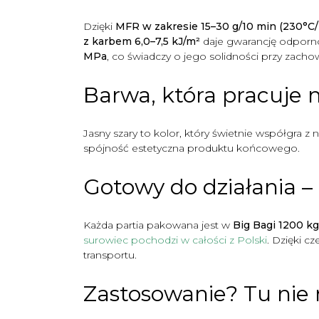
Dzięki
MFR w zakresie 15–30 g/10 min (230°C/2
z karbem 6,0–7,5 kJ/m²
daje gwarancję odpornoś
MPa
, co świadczy o jego solidności przy zacho
Barwa, która pracuje 
Jasny szary to kolor, który świetnie współgra z 
spójność estetyczna produktu końcowego.
Gotowy do działania –
Każda partia pakowana jest w
Big Bagi 1200 kg
surowiec pochodzi w całości z Polski
. Dzięki c
transportu.
Zastosowanie? Tu nie