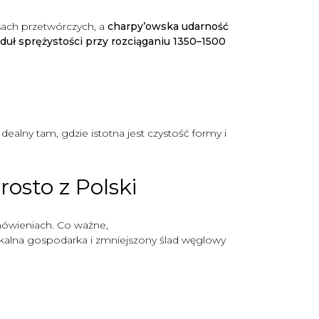
ach przetwórczych, a
charpy’owska udarność
uł sprężystości przy rozciąganiu 1350–1500
dealny tam, gdzie istotna jest czystość formy i
osto z Polski
mówieniach. Co ważne,
lokalna gospodarka i zmniejszony ślad węglowy