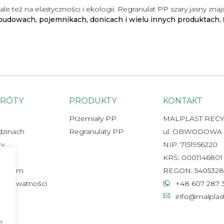
ale też na elastyczności i ekologii. Regranulat PP szary jasny zn
budowach, pojemnikach, donicach i wielu innych produktach
,
KRÓTY
PRODUKTY
KONTAKT
Przemiały PP
MALPLAST RECYC
zinach
Regranulaty PP
ul. OBWODOWA 38
ty
NIP: 7151956220
katy
KRS: 0001146801
torium
REGON: 5405328
ka prywatności
+48 607 287 
t
info@malplas
ę