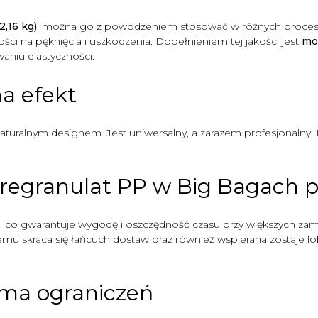
,16 kg)
, można go z powodzeniem stosować w różnych proces
ci na pęknięcia i uszkodzenia. Dopełnieniem tej jakości jest
mod
waniu elastyczności.
na efekt
naturalnym designem. Jest uniwersalny, a zarazem profesjonalny. I
 regranulat PP w Big Bagach pr
, co gwarantuje wygodę i oszczędność czasu przy większych za
zemu skraca się łańcuch dostaw oraz również wspierana zostaje 
 ma ograniczeń