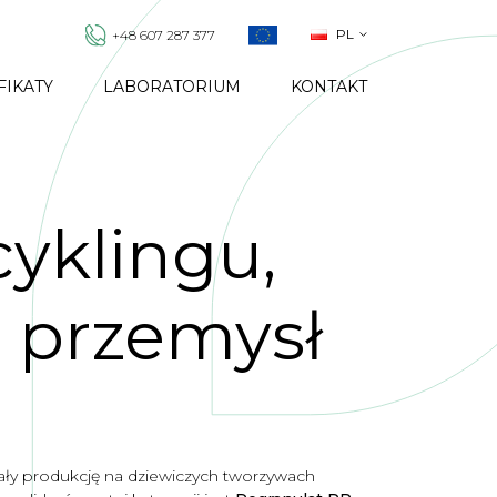
PL
+48 607 287 377
FIKATY
LABORATORIUM
KONTAKT
cyklingu,
 przemysł
rały produkcję na dziewiczych tworzywach