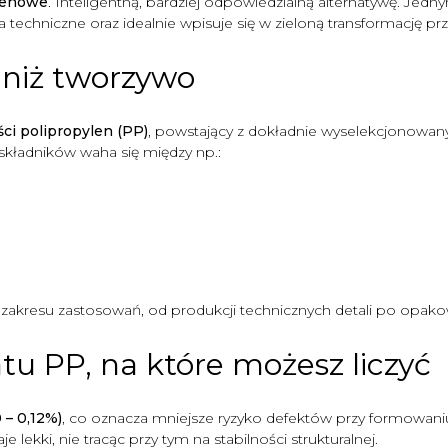
ylenowe
. Inteligentną, bardziej odpowiedzialną alternatywę. Jedny
 techniczne oraz idealnie wpisuje się w zieloną transformację pr
 niż tworzywo
ści polipropylen (PP)
, powstający z dokładnie wyselekcjonow
 składników waha się między np.:
 zakresu zastosowań, od produkcji technicznych detali po opak
tu PP, na które możesz liczyć
 – 0,12%)
, co oznacza mniejsze ryzyko defektów przy formowan
e lekki, nie tracąc przy tym na stabilności strukturalnej.