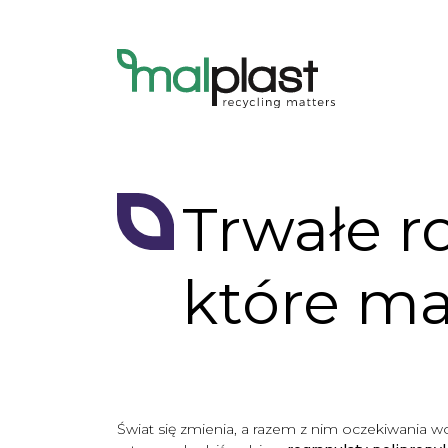
Trwałe r
które m
Świat się zmienia, a razem z nim oczekiwania 